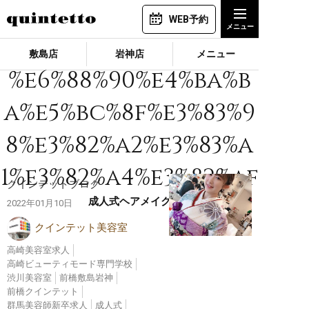
WEB予約
敷島店
岩神店
メニュー
%e6%88%90%e4%ba%b
a%e5%bc%8f%e3%83%9
8%e3%82%a2%e3%83%a
1%e3%82%a4%e3%82%af
クインテットブログ
成人式ヘアメイク
2022年01月10日
クインテット美容室
高崎美容室求人
高崎ビューティモード専門学校
渋川美容室
前橋敷島岩神
前橋クインテット
群馬美容師新卒求人
成人式