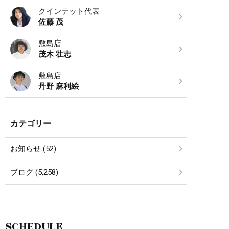
クインテット代表
佐藤 茂
敷島店
茂木 壮志
敷島店
丹野 麻利絵
カテゴリー
お知らせ (52)
ブログ (5,258)
SCHEDULE