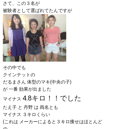
さて、この３名が
被験者として選ばれてたんですが
その中でも
クインテットの
だるまさん 体型のマキ(中央の子)
が 一番 効果が出ました
4.8キロ！！でした
マイナス
たえ子 と 丹野 は 両名とも
マイナス ３キロくらい
(これは メーカーによると３キロ痩せはほとんど
の