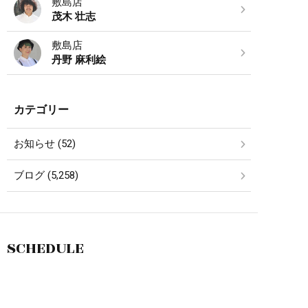
敷島店
茂木 壮志
敷島店
丹野 麻利絵
カテゴリー
お知らせ (52)
ブログ (5,258)
SCHEDULE