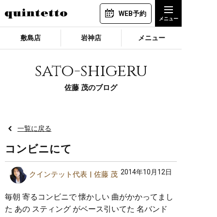
WEB予約
敷島店
岩神店
メニュー
sato-shigeru
佐藤 茂のブログ
一覧に戻る
コンビニにて
2014年10月12日
クインテット代表
佐藤 茂
毎朝 寄るコンビニで 懐かしい 曲がかかってまし
た あの スティング がベース引いてた 名バンド