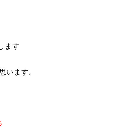
します
思います。
５