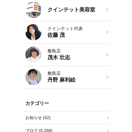
クインテット美容室
クインテット代表
佐藤 茂
敷島店
茂木 壮志
敷島店
丹野 麻利絵
カテゴリー
お知らせ (52)
ブログ (5,258)