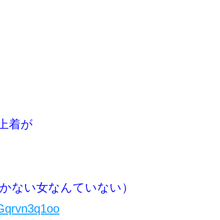
上着が
Y（泣かない女なんていない）
jGqrvn3q1oo