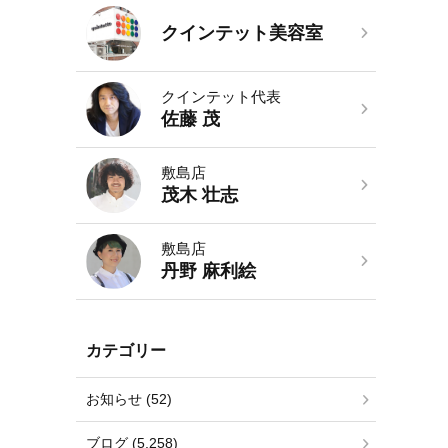
クインテット美容室
クインテット代表
佐藤 茂
敷島店
茂木 壮志
敷島店
丹野 麻利絵
カテゴリー
お知らせ (52)
ブログ (5,258)