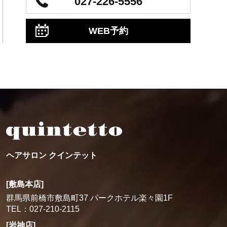
027-226-5556
WEB予約
ヘアサロン クインテット
[敷島本店]
群馬県前橋市敷島町37 パークホテル楽々園1F
TEL：027-210-2115
[岩神店]