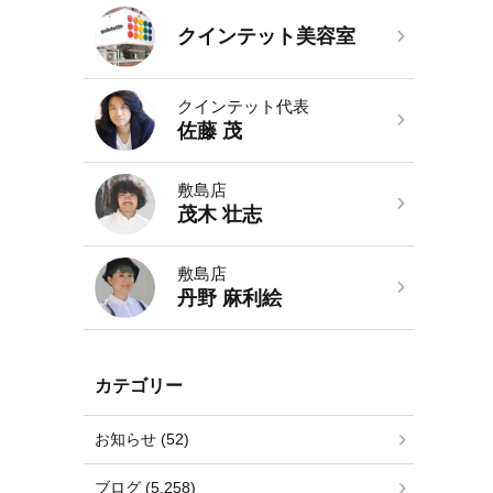
クインテット美容室
クインテット代表
佐藤 茂
敷島店
茂木 壮志
敷島店
丹野 麻利絵
カテゴリー
お知らせ (52)
ブログ (5,258)