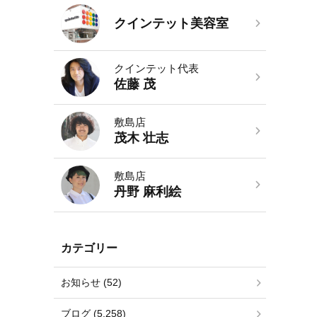
クインテット美容室
クインテット代表
佐藤 茂
敷島店
茂木 壮志
敷島店
丹野 麻利絵
カテゴリー
お知らせ (52)
ブログ (5,258)