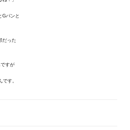
とGパンと
部だった
んですが
んです。