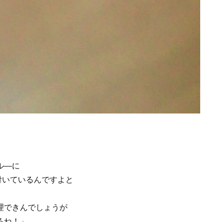
ル―に
付いているんですよと
理できんでしょうが
るね！」