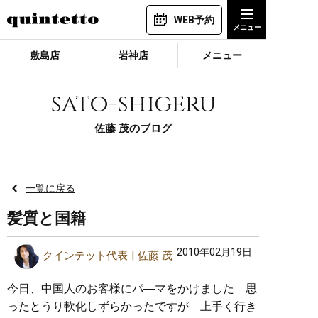
WEB予約
敷島店
岩神店
メニュー
sato-shigeru
佐藤 茂のブログ
一覧に戻る
髪質と国籍
2010年02月19日
クインテット代表
佐藤 茂
今日、中国人のお客様にパ―マをかけました 思
ったとうり軟化しずらかったですが 上手く行き