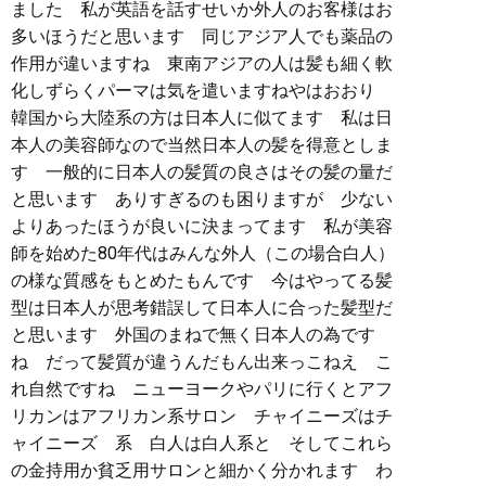
ました 私が英語を話すせいか外人のお客様はお
多いほうだと思います 同じアジア人でも薬品の
作用が違いますね 東南アジアの人は髪も細く軟
化しずらくパーマは気を遣いますねやはおおり
韓国から大陸系の方は日本人に似てます 私は日
本人の美容師なので当然日本人の髪を得意としま
す 一般的に日本人の髪質の良さはその髪の量だ
と思います ありすぎるのも困りますが 少ない
よりあったほうが良いに決まってます 私が美容
師を始めた80年代はみんな外人（この場合白人）
の様な質感をもとめたもんです 今はやってる髪
型は日本人が思考錯誤して日本人に合った髪型だ
と思います 外国のまねで無く日本人の為です
ね だって髪質が違うんだもん出来っこねえ こ
れ自然ですね ニューヨークやパリに行くとアフ
リカンはアフリカン系サロン チャイニーズはチ
ャイニーズ 系 白人は白人系と そしてこれら
の金持用か貧乏用サロンと細かく分かれます わ