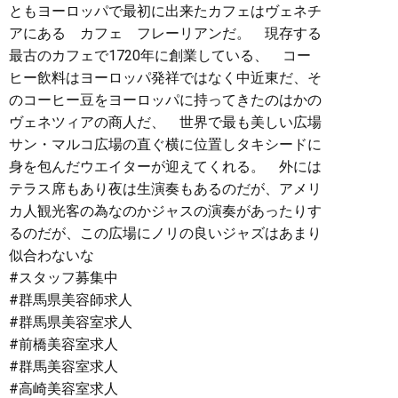
ともヨーロッパで最初に出来たカフェはヴェネチ
アにある カフェ フレーリアンだ。 現存する
最古のカフェで1720年に創業している、 コー
ヒー飲料はヨーロッパ発祥ではなく中近東だ、そ
のコーヒー豆をヨーロッパに持ってきたのはかの
ヴェネツィアの商人だ、 世界で最も美しい広場
サン・マルコ広場の直ぐ横に位置しタキシードに
身を包んだウエイターが迎えてくれる。 外には
テラス席もあり夜は生演奏もあるのだが、アメリ
カ人観光客の為なのかジャスの演奏があったりす
るのだが、この広場にノリの良いジャズはあまり
似合わないな
#スタッフ募集中
#群馬県美容師求人
#群馬県美容室求人
#前橋美容室求人
#群馬美容室求人
#高崎美容室求人