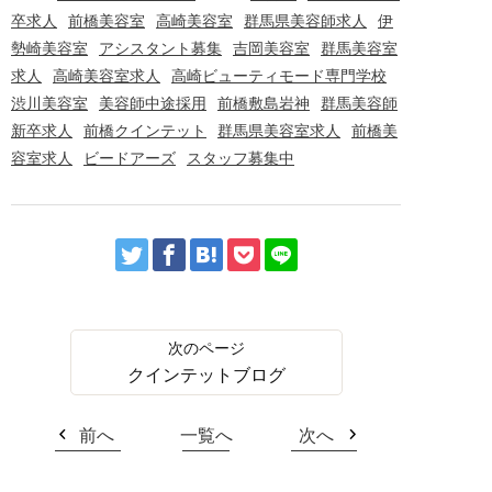
卒求人
前橋美容室
高崎美容室
群馬県美容師求人
伊
勢崎美容室
アシスタント募集
吉岡美容室
群馬美容室
求人
高崎美容室求人
高崎ビューティモード専門学校
渋川美容室
美容師中途採用
前橋敷島岩神
群馬美容師
新卒求人
前橋クインテット
群馬県美容室求人
前橋美
容室求人
ビードアーズ
スタッフ募集中
クインテットブログ
前へ
一覧へ
次へ