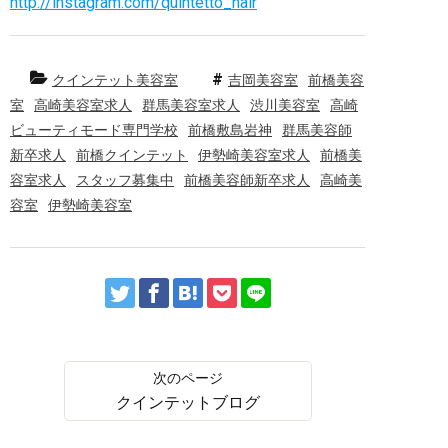
http://instagram.com/quintetto_hair
クインテット美容室
吉岡美容室
前橋美容
室
高崎美容室求人
群馬美容室求人
渋川美容室
高崎
ビューティモード専門学校
前橋敷島岩神
群馬美容師
新卒求人
前橋クインテット
伊勢崎美容室求人
前橋美
容室求人
スタッフ募集中
前橋美容師新卒求人
高崎美
容室
伊勢崎美容室
クインテットブログ