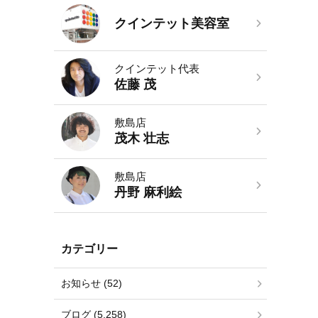
クインテット美容室
クインテット代表
佐藤 茂
敷島店
茂木 壮志
敷島店
丹野 麻利絵
カテゴリー
お知らせ (52)
ブログ (5,258)