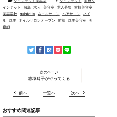
クインテット美容室
クインテット
前橋ク
インテット
敷島
求人
美容室
求人募集
前橋美容室
美容学校
quintetto
ネイルサロン
ヘアサロン
ネイ
ル
群馬
ネイルサロンオープン
前橋
群馬美容室
美
容師
志塚玲子がやってくる
前へ
一覧へ
次へ
おすすめ関連記事