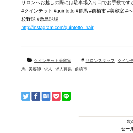
サロンへお越しの際には駐車場入り口でお手数です
#クインテット #quintetto #群馬 #前橋市 #美容
校野球 #敷島球場
http://instagram.com/quintetto_hair
クインテット美容室
サロンスタッフ
クイン
馬
美容師
求人
求人募集
前橋市
セー