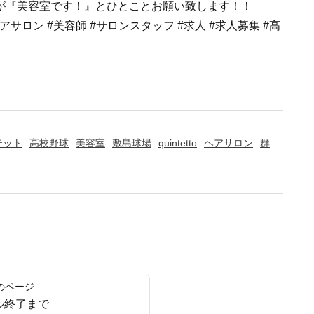
が『美容室です！』とひとことお願い致します！！
室 #ヘアサロン #美容師 #サロンスタッフ #求人 #求人募集 #高
テット
高校野球
美容室
敷島球場
quintetto
ヘアサロン
群
ル終了まで