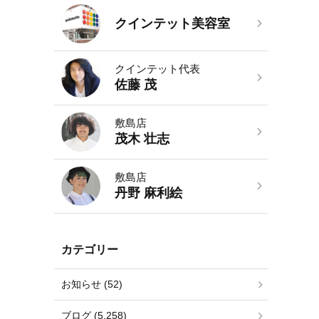
クインテット美容室
クインテット代表
佐藤 茂
敷島店
茂木 壮志
敷島店
丹野 麻利絵
カテゴリー
お知らせ (52)
ブログ (5,258)