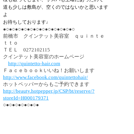
道も少しは敷島が、空くのではないかと思います
よ
お待ちしております♩
●○●○●○●○●○●○●○●○●○●○●○●○
前橋市 クインテット美容室 ｑｕｉｎｔｅ
ｔｔｏ
ＴＥＬ
0272102115
クインテット美容室のホームページ
http://quintetto-hair.com
Ｆａｃｅｂｏｏｋいいね！お願いします
http://www.facebook.com/quintettohair/
ホットペッパーからもご予約できます
http://beauty.hotpepper.jp/CSP/bt/reserve/?
storeId=H000179371
○●○●○●○●○●○●
群馬県 群馬 前橋市 前橋 美容室 美容院
ヘアサロン カット カラー 白髪 白髪染め
グレーカラー パーマ ばっさり バッサリ イ