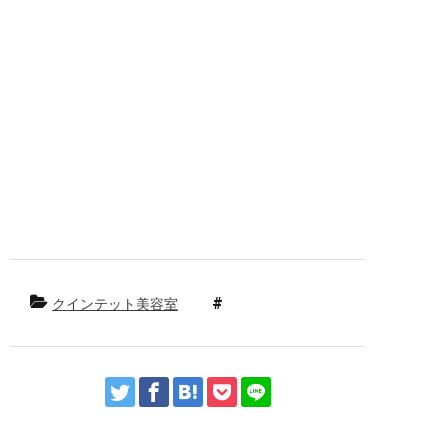
メチェン 刈り上げ 縮毛矯正 ストレート ポ
イント 前髪 デジタル デジタルパーマ ダメ
ージ 上手 傷み トリートメント 修正 上手
い 前髪カット ヘアケア ホームケア おすす
め 口コミ シャンプー 電子トリートメント
ビビり毛 癖 くせ毛 クセ スタイル ヘッド
スパ スパ まつ毛 伸びる エグータム
EGUTAM エマーキット 丁寧 ゆっくり プライ
ベート 髪 髪の毛 縮毛 スタイリング シリ
コン ノンシリコン スタッフ募集
クインテット美容室