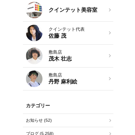
クインテット美容室
クインテット代表
佐藤 茂
敷島店
茂木 壮志
敷島店
丹野 麻利絵
カテゴリー
お知らせ (52)
ブログ (5,258)