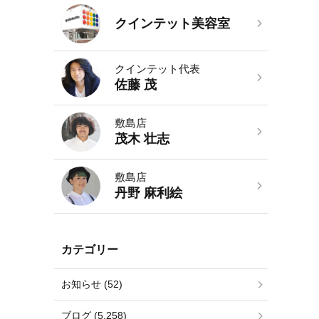
クインテット美容室
クインテット代表
佐藤 茂
敷島店
茂木 壮志
敷島店
丹野 麻利絵
カテゴリー
お知らせ (52)
ブログ (5,258)