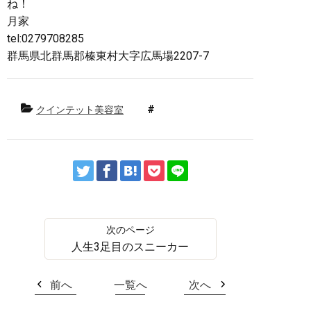
ね！
月家
tel:0279708285
群馬県北群馬郡榛東村大字広馬場2207-7
クインテット美容室
人生3足目のスニーカー
前へ
一覧へ
次へ