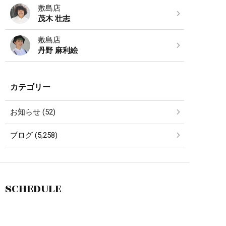
敷島店
茂木 壮志
敷島店
丹野 麻利絵
カテゴリー
お知らせ (52)
ブログ (5,258)
SCHEDULE