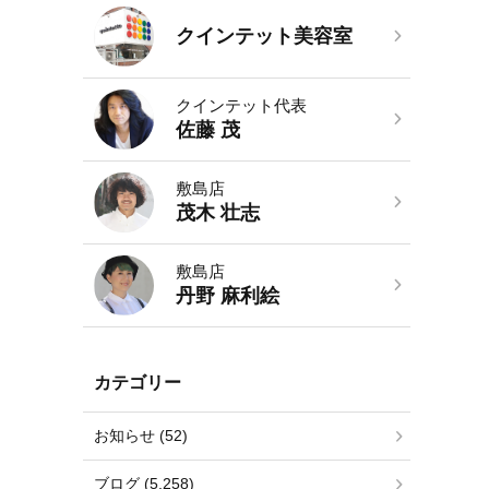
クインテット美容室
クインテット代表
佐藤 茂
敷島店
茂木 壮志
敷島店
丹野 麻利絵
カテゴリー
お知らせ (52)
ブログ (5,258)