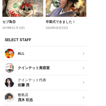
セブ島⑤
卒業式できました！
2018年01月10日
2020年03月23日
SELECT STAFF
ALL
クインテット美容室
クインテット代表
佐藤 茂
敷島店
茂木 壮志