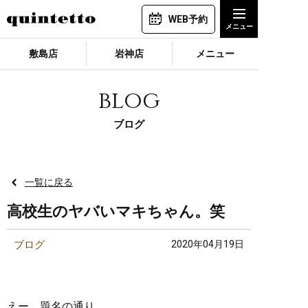
WEB予約
敷島店
岩神店
メニュー
blog
ブログ
一覧に戻る
高校生のヤバいマキちゃん。笑
ブログ
2020年04月19日
えー、題名の通り