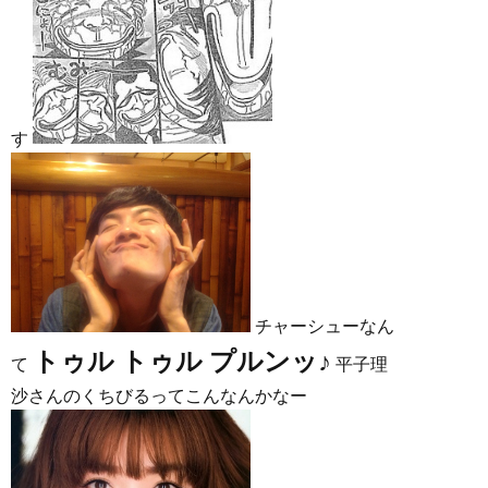
す
チャーシューなん
トゥル トゥル プルンッ♪
て
平子理
沙さんのくちびるってこんなんかなー