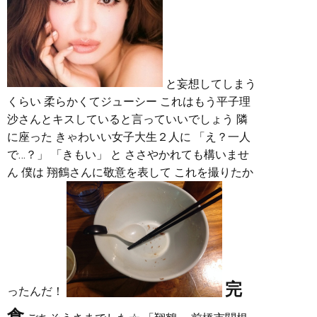
と妄想してしまう
くらい 柔らかくてジューシー これはもう平子理
沙さんとキスしていると言っていいでしょう 隣
に座った きゃわいい女子大生２人に 「え？一人
で…？」 「きもい」 と ささやかれても構いませ
ん 僕は 翔鶴さんに敬意を表して これを撮りたか
完
ったんだ！
食